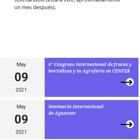
un mes después).
6° Congreso internacional de frutas y
May
hortalizas y la Agroferia en CENFER
09
2021
Seminario Internacional
May
de Aguacate
09
2021