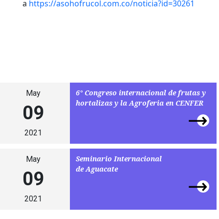
a
https://asohofrucol.com.co/noticia?id=30261
6° Congreso internacional de frutas y
May
hortalizas y la Agroferia en CENFER
09
2021
Seminario Internacional
May
de Aguacate
09
2021