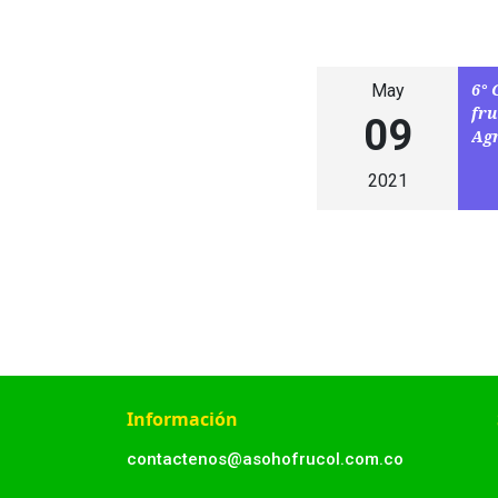
6° 
May
fru
09
Ag
2021
Información
contactenos@asohofrucol.com.co