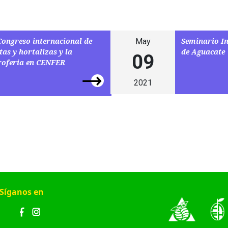
Congreso internacional de
Seminario I
May
tas y hortalizas y la
de Aguacate
09
roferia en CENFER
2021
Síganos en