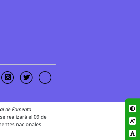
al de Fomento
se realizará el 09 de
onentes nacionales