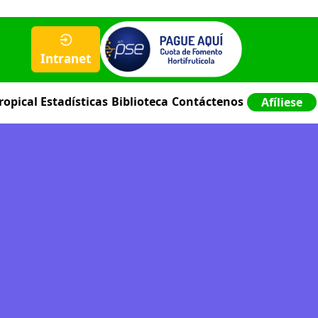
Intranet
ropical
Estadísticas
Biblioteca
Contáctenos
Afíliese