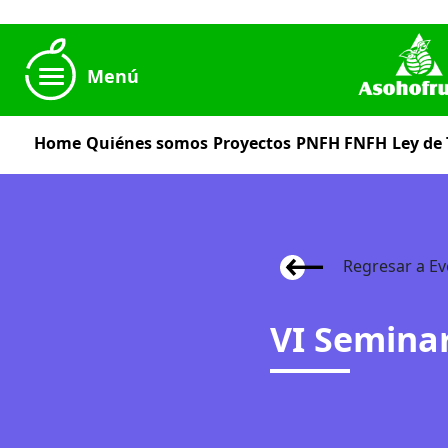
Menú
Home
Quiénes somos
Proyectos
PNFH
FNFH
Ley de
Regresar a Ev
VI Semina