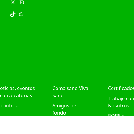
oticias, eventos
Cóma sano Viva
Certificado
 convocatorias
Sano
Trabaje co
iblioteca
Amigos del
Nosotros
fondo
PQRS y
Contabilidad
Felicitacio