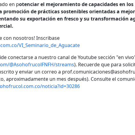
tado en p
otenciar el mejoramiento de capacidades en los
a promoción de prácticas sostenibles orientadas a mejor
mentando su exportación en fresco y su transformación a
rcial.
 con nosotros! Inscribase
l.com.co/VI_Seminario_de_Aguacate
lvide conectarse a nuestro canal de Youtube sección "en vivo
.com/@AsohofrucolFNFH/streams
). Recuerde que para solicit
 inscrito y enviar un correo a prof.comunicaciones@asohofr
listo, aproximadamente un mes después). Consulte el comun
sohofrucol.com.co/noticia?id=30286