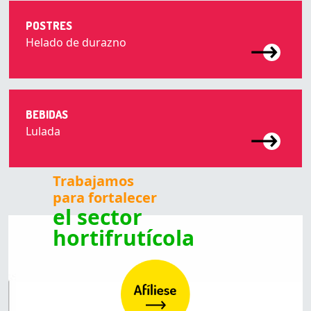
POSTRES
Helado de durazno
BEBIDAS
Lulada
Trabajamos
para fortalecer
el sector
hortifrutícola