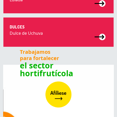
DULCES
Dulce de Uchuva
Trabajamos
para fortalecer
el sector
hortifrutícola