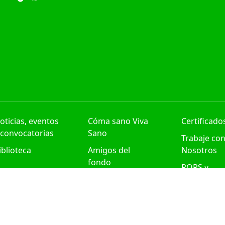
oticias, eventos
Cóma sano Viva
Certificado
 convocatorias
Sano
Trabaje co
iblioteca
Amigos del
Nosotros
fondo
PQRS y
Contabilidad
Felicitacio
INOS DE USO DEL SITIO WEB
CONDICIONES DE USO
POLITICA MA