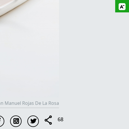
uan Manuel Rojas De La Rosa
68