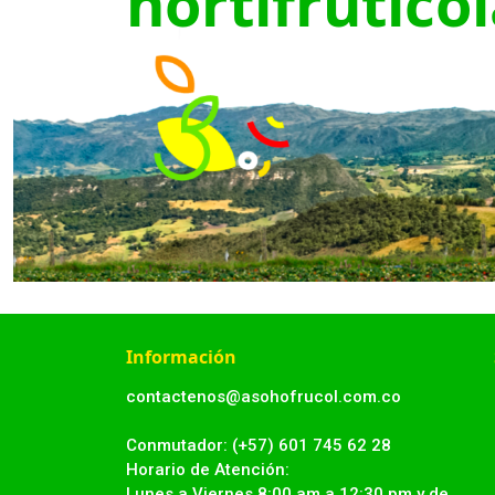
hortifrutíco
Información
contactenos@asohofrucol.com.co
Conmutador: (+57) 601 745 62 28
Horario de Atención:
Lunes a Viernes 8:00 am a 12:30 pm y de