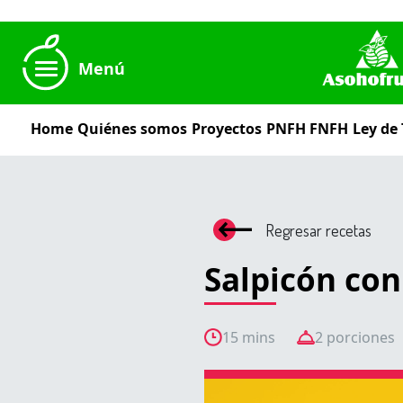
Menú
Home
Quiénes somos
Proyectos
PNFH
FNFH
Ley de
Regresar recetas
Salpicón con
15 mins
2 porciones