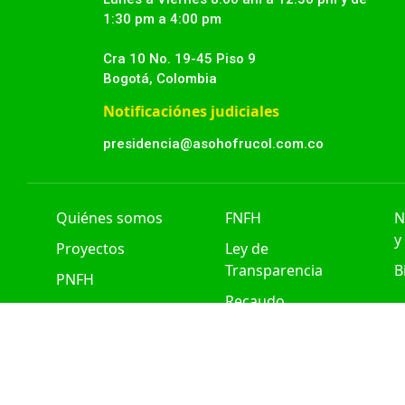
1:30 pm a 4:00 pm
Cra 10 No. 19-45 Piso 9
Bogotá, Colombia
Notificaciónes judiciales
presidencia@asohofrucol.com.co
Quiénes somos
FNFH
N
y
Proyectos
Ley de
Transparencia
B
PNFH
Recaudo
MAPA DEL SITIO
POLÍTICA DE PROTECCIÓN DE DATOS
TÉRM