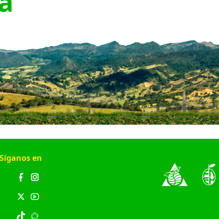
la
Síganos en