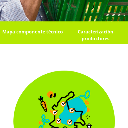
Mapa componente técnico
Caracterización
productores