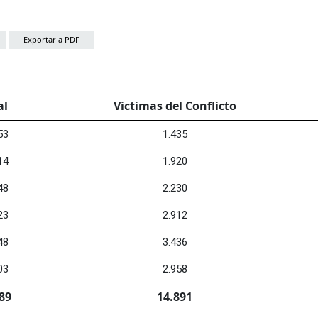
Exportar a PDF
al
Victimas del Conflicto
53
1.435
14
1.920
48
2.230
23
2.912
48
3.436
03
2.958
89
14.891